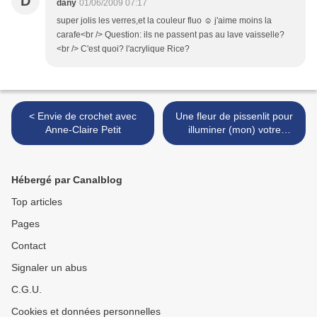
D
dany
01/06/2009 07:17
super jolis les verres,et la couleur fluo ☺ j'aime moins la
carafe<br /> Question: ils ne passent pas au lave vaisselle?
<br /> C'est quoi? l'acrylique Rice?
< Envie de crochet avec
Une fleur de pissenlit pour
Anne-Claire Petit
illuminer (mon) votre
intérieur >
Hébergé par Canalblog
Top articles
Pages
Contact
Signaler un abus
C.G.U.
Cookies et données personnelles