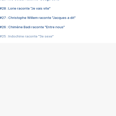
28 : Lorie raconte "Je vais vite"
#27 : Christophe Willem raconte "Jacques a dit"
#26 : Chimène Badi raconte "Entre nous"
#25 : Indochine raconte "3e sexe"
#24 : Zaho raconte "C'est chelou"
#23 : Patrick Bruel raconte "Au café des délices"
#22 : Kyo raconte "Le chemin"
#21 : Nolwenn Leroy raconte "Cassé"
#20 : Patrick Hernandez raconte "Born to be alive"
#19 : Lorie raconte "Près de moi"
#18 : Michael Jones raconte "A nos actes manqués" (avec Jean-Jacque
#17 : Khaled raconte "Aïcha"